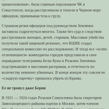
прикосновения», была главным персонажем ЧК в
Севастополе, когда расстреливали и топили в Черном море
офицеров, привязывая тела к грузу.
Страшная резня офицеров под руководством Землячки
заставила содрогнуться многих. Также без суда и следствия
расстреливали женщин, детей, стариков. Массовые убийства
получили такой широкий резонанс, что ВЦИК создал
специальную комиссию по расследованию. И тогда все «особо
отличившиеся» коменданты городов представили в свое
оправдание телеграммы Белы Куна и Розалии Землячки,
подстрекавшие к массовым расправам, и отчетность по
количеству невинно убиенных. В конце концов эту совсем не
«сладкую парочку» пришлось убрать из Крыма.
Ее не тронул даже Берия
В 1921 — 1924 годах Розалия Самуиловна была секретарем
Замоскворецкого райкома партии в Москве, затем членом