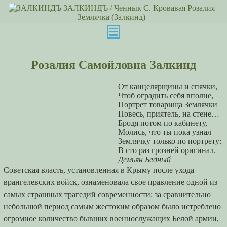
ЗАЛКИНДЪ
/ Ченнык С. Кровавая Розалия
Землячка (Залкинд)
Розалия Самойловна Залкинд
От канцелярщины и спячки,
Чтоб оградить себя вполне,
Портрет товарища Землячки
Повесь, приятель, на стене…
Бродя потом по кабинету,
Молись, что ты пока узнал
Землячку только по портрету:
В сто раз грозней оригинал.
Демьян Бедный
Советская власть, установленная в Крыму после ухода
врангелевских войск, ознаменовала свое правление одной из
самых страшных трагедий современности: за сравнительно
небольшой период самым жестоким образом было истреблено
огромное количество бывших военнослужащих Белой армии,