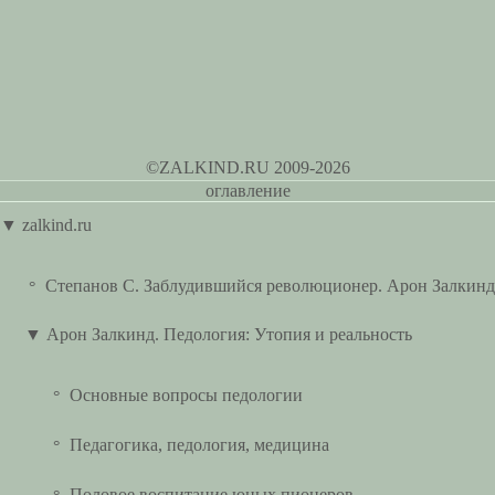
©ZALKIND.RU 2009-2026
оглавление
▼
zalkind.ru
Степанов С. Заблудившийся революционер. Арон Залкинд
°
▼
Арон Залкинд. Педология: Утопия и реальность
Основные вопросы педологии
°
Педагогика, педология, медицина
°
Половое воспитание юных пионеров