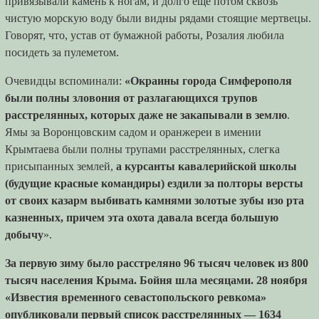
привязывали камень к ногам, и долго еще потом сквозь
чистую морскую воду были видны рядами стоящие мертвецы.
Говорят, что, устав от бумажной работы, Розалия любила
посидеть за пулеметом.
Очевидцы вспоминали:
«Окраины города Симферополя
были полны зловония от разлагающихся трупов
расстрелянных, которых даже не закапывали в землю
.
Ямы за Воронцовским садом и оранжереи в имении
Крымтаева были полны трупами расстрелянных, слегка
присыпанных землей,
а курсанты кавалерийской школы
(будущие красные командиры) ездили за полторы версты
от своих казарм выбивать камнями золотые зубы изо рта
казненных, причем эта охота давала всегда большую
добычу
».
За первую зиму было расстреляно 96 тысяч человек из 800
тысяч населения Крыма. Бойня шла месяцами. 28 ноября
«Известия временного севастопольского ревкома»
опубликовали первый список расстрелянных — 1634