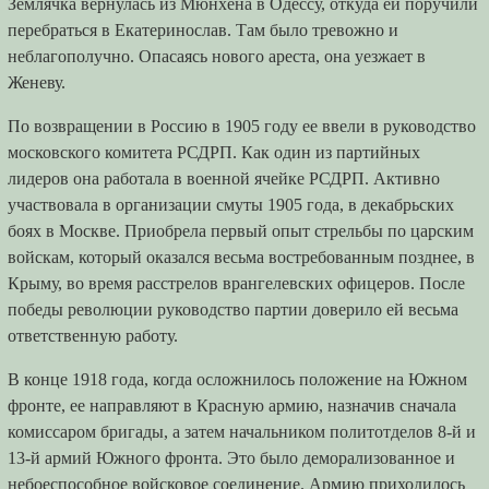
Землячка вернулась из Мюнхена в Одессу, откуда ей поручили
перебраться в Екатеринослав. Там было тревожно и
неблагополучно. Опасаясь нового ареста, она уезжает в
Женеву.
По возвращении в Россию в 1905 году ее ввели в руководство
московского комитета РСДРП. Как один из партийных
лидеров она работала в военной ячейке РСДРП. Активно
участвовала в организации смуты 1905 года, в декабрьских
боях в Москве. Приобрела первый опыт стрельбы по царским
войскам, который оказался весьма востребованным позднее, в
Крыму, во время расстрелов врангелевских офицеров. После
победы революции руководство партии доверило ей весьма
ответственную работу.
В конце 1918 года, когда осложнилось положение на Южном
фронте, ее направляют в Красную армию, назначив сначала
комиссаром бригады, а затем начальником политотделов 8-й и
13-й армий Южного фронта. Это было деморализованное и
небоеспособное войсковое соединение. Армию приходилось