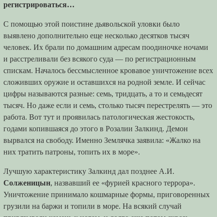
регистрироваться…
С помощью этой поистине дьявольской уловки было
выявлено дополнительно еще несколько десятков тысяч
человек. Их брали по домашним адресам поодиночке ночами
и расстреливали без всякого суда — по регистрационным
спискам. Началось бессмысленное кровавое уничтожение всех
сложивших оружие и оставшихся на родной земле. И сейчас
цифры называются разные: семь, тридцать, а то и семьдесят
тысяч. Но даже если и семь, столько тысяч перестрелять — это
работа. Вот тут и проявилась патологическая жестокость,
годами копившаяся до этого в Розалии Залкинд. Демон
вырвался на свободу. Именно Землячка заявила: «Жалко на
них тратить патроны, топить их в море».
Лучшую характеристику Залкинд дал позднее А.И.
Солженицын
, назвавший ее «фурией красного террора».
Уничтожение принимало кошмарные формы, приговоренных
грузили на баржи и топили в море. На всякий случай