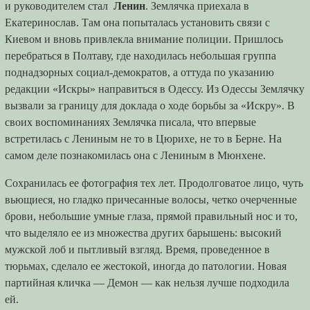
и руководителем стал
Ленин
. Землячка приехала в
Екатеринослав. Там она попыталась установить связи с
Киевом и вновь привлекла внимание полиции. Пришлось
перебраться в Полтаву, где находилась небольшая группа
поднадзорных социал-демократов, а оттуда по указанию
редакции «Искры» направиться в Одессу. Из Одессы Землячку
вызвали за границу для доклада о ходе борьбы за «Искру». В
своих воспоминаниях Землячка писала, что впервые
встретилась с Лениным не то в Цюрихе, не то в Берне. На
самом деле познакомилась она с Лениным в Мюнхене.
Сохранилась ее фотография тех лет. Продолговатое лицо, чуть
вьющиеся, но гладко причесанные волосы, четко очерченные
брови, небольшие умные глаза, прямой правильный нос и то,
что выделяло ее из множества других барышень: высокий
мужской лоб и пытливый взгляд. Время, проведенное в
тюрьмах, сделало ее жестокой, иногда до патологии. Новая
партийная кличка — Демон — как нельзя лучше подходила
ей.