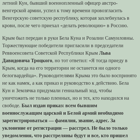
летний Кун, бывший военнопленный офицер австро-
венгерской армии, успел к тому времени провозгласить
Венгерскую советскую республику, которая захлебнулась в
крови, после чего приехал «делать революцию» в Россию.
Крым был передан в руки Бела Куна и Розалии Самуиловны.
Торжествующие победители пригласили в председатели
Реввоенсовета Советской Республики Крым
Льва
Давидовича Троцкого
, но тот ответил: «Я тогда приеду в
Крым, когда на его территории не останется ни одного
белогвардейца». Руководителями Крыма это было воспринято
не как намек, а как приказ и руководство к действию. Бела
Кун и Землячка придумали гениальный ход, чтобы
уничтожить не только пленных, но и тех, кто находился на
свободе.
Был издан приказ: всем бывшим
военнослужащим царской и Белой армий необходимо
зарегистрироваться — фамилия, звание, адрес. За
уклонение от регистрации — расстрел. Не было только
уведомления, что расстреляны будут и все, кто пришел