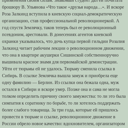
применения своим силам. Знакомый студент дал ей почитать
брошюру В. Ульянова «Что такое «друзья народа…». И вскоре
Роза Залкинд вступила в киевскую социал-демократическую
организацию, став профессиональной революционеркой. А
год спустя Землячку, таков теперь был ее революционный
псевдоним, арестовали. В донесениях агентов киевской
охранки указывалось, что дочь купца первой гильдии Розалия
Залкинд читает рабочим лекции о революционном движении,
что она в квартире акушерки Сишинской собственноручно
вышивала красное знамя для первомайской демонстрации.
Уйти от тюрьмы ей не удалось. Тюрьму сменила ссылка в
Сибирь. В ссылке Землячка вышла замуж и приобрела еще
одну фамилию — Берлин. Из ссылки она бежала одна, муж
остался в Сибири и вскоре умер. Позже она и сама не могла
толком определить причину своего замужества: то ли это была
симпатия к соратнику по борьбе, то ли хотелось поддержать
более слабого товарища. За три года, которые ей пришлось
провести в тюрьме и ссылке, революционное движение в
России обрело новое качество: вдохновителем, организатором