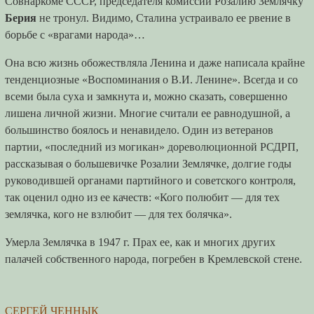
Совнаркоме СССР, председателя комиссии Розалию Землячку
Берия
не тронул. Видимо, Сталина устраивало ее рвение в
борьбе с «врагами народа»…
Она всю жизнь обожествляла Ленина и даже написала крайне
тенденциозные «Воспоминания о В.И. Ленине». Всегда и со
всеми была суха и замкнута и, можно сказать, совершенно
лишена личной жизни. Многие считали ее равнодушной, а
большинство боялось и ненавидело. Один из ветеранов
партии, «последний из могикан» дореволюционной РСДРП,
рассказывая о большевичке Розалии Землячке, долгие годы
руководившей органами партийного и советского контроля,
так оценил одно из ее качеств: «Кого полюбит — для тех
землячка, кого не взлюбит — для тех болячка».
Умерла Землячка в 1947 г. Прах ее, как и многих других
палачей собственного народа, погребен в Кремлевской стене.
СЕРГЕЙ ЧЕННЫК