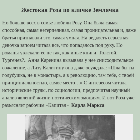
Жестокая Роза по кличке Землячка
Но больше всех в семье любили Розу. Она была самая
способная, самая нетерпеливая, самая проницательная и, даже
братья признавали это, самая умная. На редкость серьезная
девочка запоем читала все, что попадалось под руку. Но
романы увлекали ее не так, как иные книги. Толстой,
Тургенев?.. Анна Каренина вызывала у нее снисходительное
сожаление, а Лизу Калитину она даже осуждала: «Шла бы ты,
голубушка, не в монастырь, а в революцию, там тебе, с твоей
принципиальностью, самое место…» С интересом читала
исторические труды, по социологии, предпочитая научный
анализ явлений жизни поэтическим эмоциям. И вот Роза уже
разъясняет рабочим «Капитал»
Карла Маркса
.