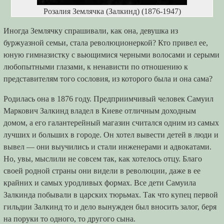
Розалия Землячка (Залкинд) (1876-1947)
Иногда Землячку спрашивали, как она, девушка из
буржуазной семьи, стала революционеркой? Кто привел ее,
юную гимназистку с вьющимися черными волосами и серыми
любопытными глазами, к ненависти по отношению к
представителям того сословия, из которого была и она сама?
Родилась она в 1876 году. Предприимчивый человек Самуил
Маркович Залкинд владел в Киеве отличным доходным
домом, а его галантерейный магазин считался одним из самых
лучших и больших в городе. Он хотел вывести детей в люди и
вывел — они выучились и стали инженерами и адвокатами.
Но, увы, мыслили не совсем так, как хотелось отцу. Благо
своей родной страны они видели в революции, даже в ее
крайних и самых уродливых формах. Все дети Самуила
Залкинда побывали в царских тюрьмах. Так что купец первой
гильдии Залкинд то и дело вынужден был вносить залог, беря
на поруки то одного, то другого сына.