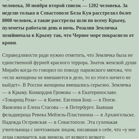
человека, 30 ноября второй список — 1202 человека. За
неделю только в Севастополе Бела Кун расстрелял более
8000 человек, а такие расстрелы шли по всему Крыму,
пулеметы работали день и ночь. Розалия Землячка
хозяйничала в Крыму так, что Черное море покраснело от
крови
.
Справедливости ради нужно отметить, что Землячка была не
единственной фурией красного террора. Знаток женской души
Мирабо когда-то говорил по поводу парижского мятежа, что
«если женщины не вмешаются в дело, то из этого ничего не
выйдет». В России женщины вмешались серьезно. Землячка
— в Крыму. Конкордия Громова — в Екатеринославе.
«Товарищ Роза» — в Киеве. Евгения Бош — в Пензе.
Яковлева и Елена Стасова — в Петербурге. Бывшая
фельдшерица Ревека Мейзель-Пластинина — в Архангельске.
Надежда Островская — в Севастополе. Эта сухенькая
учительница с ничтожным лицом, писавшая о себе, что «у нее
душа сжимается, как мимоза, от всякого резкого