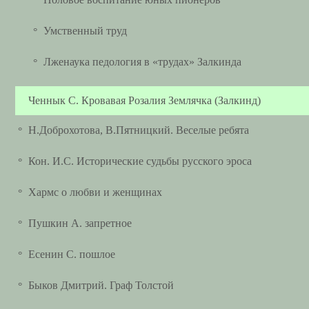
°
Умственный труд
°
Лженаука педология в «трудах» Залкинда
°
Ченнык С. Кровавая Розалия Землячка (Залкинд)
Н.Доброхотова, В.Пятницкий. Веселые ребята
°
Кон. И.С. Исторические судьбы русского эроса
°
Хармс о любви и женщинах
°
Пушкин А. запретное
°
Есенин С. пошлое
°
Быков Дмитрий. Граф Толстой
°