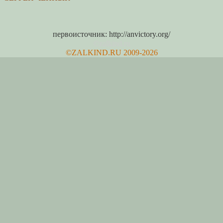
первоисточник: http://anvictory.org/
©zalkind.ru
©ZALKIND.RU 2009-2026